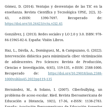
Gómez, D. (2014). Ventajas y desventajas de las TIC en la
enseñanza. Revista Científica y Tecnológica UPSE, 2(2), 32-
43, e-ISSN: 1390-7697. Recuperado de:
https://doi.org/10.26423/rctu.v2i2.45
Gonzálvez, J. (2013). Redes sociales y LO 2.0 y 3.0. ISBN: 978-
84-15965-82-4. España: Visión Libros.
Haz, L., Dávila, A., Domínguez, M., & Campuzano, G. (2022).
Intervención didáctica para minimizarla ciber victimización
de adolescentes. Pro Sciences: Revista de Producción,
Ciencias e Investigación, 6(45), 119-135, e-ISSN: 2588-1000.
Recuperado de:
https://doi.org/10.29018/issn.2588-
1000vol6iss45.2022pp119-135
Hernández, M., & Solano, I. (2007). Ciberbullying, un
problema de acoso escolar. Ried. Revista Iberoamericana de
Educación a Distancia, 10(1), 17-36, e-ISSN: 1138-2783.
España: Asociación Iberoamericana de Educación Superior