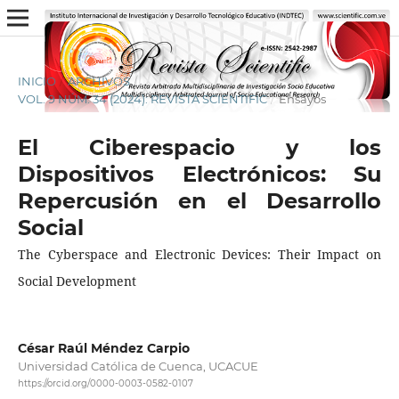
INICIO
/
ARCHIVOS
/
VOL. 9 NÚM. 34 (2024): REVISTA SCIENTIFIC
/
Ensayos
El Ciberespacio y los
Dispositivos Electrónicos: Su
Repercusión en el Desarrollo
Social
The Cyberspace and Electronic Devices: Their Impact on
Social Development
César Raúl Méndez Carpio
Universidad Católica de Cuenca, UCACUE
https://orcid.org/0000-0003-0582-0107