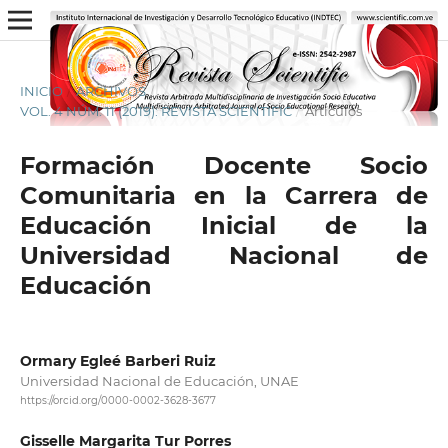
INICIO
/
ARCHIVOS
/
VOL. 4 NÚM. 11 (2019): REVISTA SCIENTIFIC
/
Artículos
Formación Docente Socio
Comunitaria en la Carrera de
Educación Inicial de la
Universidad Nacional de
Educación
Ormary Egleé Barberi Ruiz
Universidad Nacional de Educación, UNAE
https://orcid.org/0000-0002-3628-3677
Gisselle Margarita Tur Porres