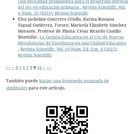
Una necesidad praxiológica para el desarrollo integral
del ser en educación primaria
,
Revista Scientific: Vol.
6 Núm. 20 (2021): Revista Scientific
Elva Jackeline Guerrero Criollo, Karina Rossana
Yagual Gutiérrez, Tutora: Maricela Elizabeth Sánchez
Morante, Profesor de Planta: César Ricardo Castillo
Montúfar,
La Gestión Educativa en el Uso de Nuevas
Metodologías de Enseñanza en una Unidad Educativa
,
Revista Scientific: Vol. 10 Núm. Ed. Esp. 4 (2025):
Revista Scientific
<<
<
4
5
6
7
8
9
10
>
>>
También puede
iniciar una búsqueda avanzada de
similitudes
para este articulo.