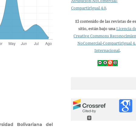
Atribución-NoComercial-
CompartirIgual 4.0
.
El contenido de las revistas de e
sitio, están bajo una
Licencia d
Creative Commons Reconocimien
NoComercial-CompartirIgual 4.
Internacional
.
0
rsidad Bolivariana del