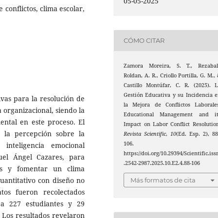
05-05-2025
 conflictos, clima escolar,
CÓMO CITAR
Zamora Moreira, S. T., Rezabal
Roldan, A. R., Criollo Portilla, G. M.,
Castillo Montúfar, C. R. (2025). 
Gestión Educativa y su Incidencia 
ivas para la resolución de
la Mejora de Conflictos Laborale
a organizacional, siendo la
Educational Management and it
ntal en este proceso. El
Impact on Labor Conflict Resolutio
 la percepción sobre la
Revista Scientific
,
10
(Ed. Esp. 2), 8
106.
 inteligencia emocional
https://doi.org/10.29394/Scientific.iss
el Ángel Cazares, para
.2542-2987.2025.10.E2.4.88-106
ales y fomentar un clima
uantitativo con diseño no
Más formatos de cita
atos fueron recolectados
 a 227 estudiantes y 29
Los resultados revelaron