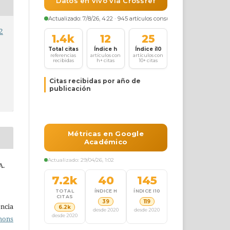
2
A.
ncia
mons