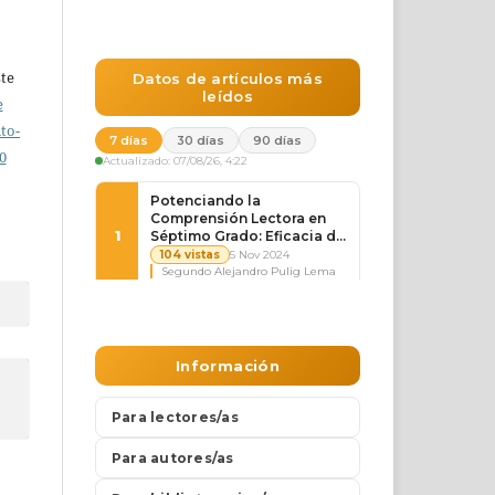
ste
e
to-
0