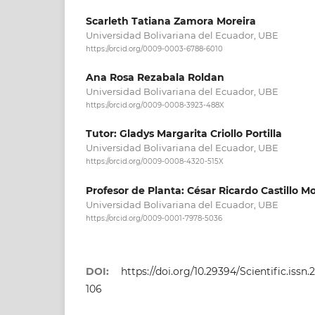
Scarleth Tatiana Zamora Moreira
Universidad Bolivariana del Ecuador, UBE
https://orcid.org/0009-0003-6788-6010
Ana Rosa Rezabala Roldan
Universidad Bolivariana del Ecuador, UBE
https://orcid.org/0009-0008-3923-488X
Tutor: Gladys Margarita Criollo Portilla
Universidad Bolivariana del Ecuador, UBE
https://orcid.org/0009-0008-4320-515X
Profesor de Planta: César Ricardo Castillo M
Universidad Bolivariana del Ecuador, UBE
https://orcid.org/0009-0001-7978-5036
DOI:
https://doi.org/10.29394/Scientific.issn.
106