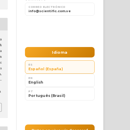
a
 &
La
en
s:
s
n.
8–
n