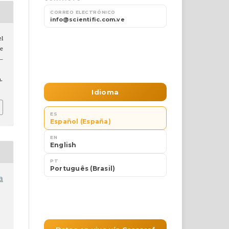
el
je
0–
n.
a