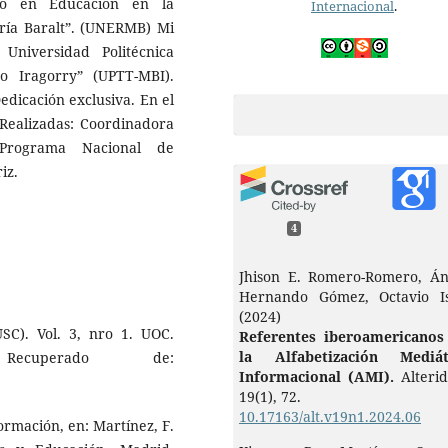
do en Educación en la
Internacional
.
ría Baralt”. (UNERMB) Mi
niversidad Politécnica
ño Iragorry” (UPTT-MBI).
edicación exclusiva. En el
 Realizadas: Coordinadora
, Programa Nacional de
iz.
4
Jhison E. Romero-Romero, Án
Hernando Gómez, Octavio Is
(2024)
SC). Vol. 3, nro 1. UOC.
Referentes iberoamericanos
la Alfabetización Mediát
ecuperado de:
Informacional (AMI).
Alteri
19
(1),
72.
10.17163/alt.v19n1.2024.06
formación, en: Martínez, F.