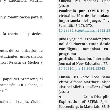
as y Educación, Madrid,
Ximena Paz Martínez Opor
(2020)
Pandemia por COVID-19 y
virtualización de las aulas:
ión y Comunicación para la
importancia del juego.
Rev
Scientific,
5
(17),
370.
10.29394/Scientific.issn.2542-2
 la teoría a la práctica.
Julio Uyaguari Fernández (202
Rol del docente tutor desde
Paradigma Humanista en
mientas de comunicación de
programa 
tudiantes universitarios
profesionalización.
Internati
rior. Revista de Medios y
Journal of New Education,
77.
10.24310/ijne.13.2024.18843
Liliana Del Rocío Loor Salm
El papel del profesor y el
Victor Alfonso Martínez Falco
formación. En Cabero, J.
Claribel Silvia González Calzad
Hill.
(2025)
A Cross-Disciplina
ción a distancia. Ciudad
Exploration of STEM.
Sprin
Proceedings in Materials,
85
,
5