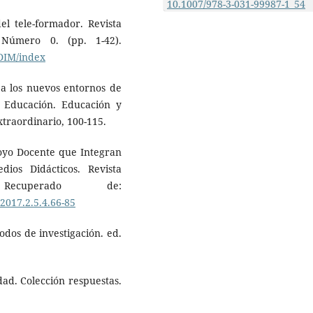
10.1007/978-3-031-99987-1_54
el tele-formador. Revista
 Número 0. (pp. 1-42).
/DIM/index
s a los nuevos entornos de
a Educación. Educación y
xtraordinario, 100-115.
poyo Docente que Integran
ios Didácticos. Revista
Recuperado de:
.2017.2.5.4.66-85
todos de investigación. ed.
idad. Colección respuestas.