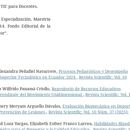
TIC para Docentes.
Especialización, Maestría
14. Fondo Editorial de la
or”.
Alexandra Peñafiel Navarrete,
Procesos Pedagógicos y Desempeño
 Superior Tecnológico en Ecuador 2024
,
Revista Scientific: Vol. 10
 Wilfrido Panamá Criollo,
Repositorio de Recursos Educativos
prendizaje del Movimiento Unidimensional
,
Revista Scientific: Vol. 
emery Meryam Arguello Dávalos,
Evaluación Biomecánica en Depor
 Prevención de Lesiones
,
Revista Scientific: Vol. 10 Núm. 37 (2025):
id Loza Vargas, Elizabeth Esther Franco Larrea,
Habilidades Bland
gico para el Bienestar y la Calidad Educativa
,
Revista Scientific: V