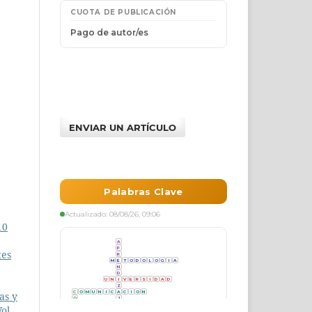
ENVIAR UN ARTÍCULO
10
tes
as y
ol.