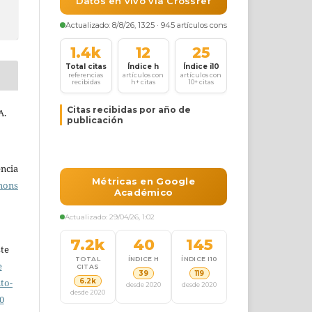
A.
ncia
mons
ste
e
to-
0