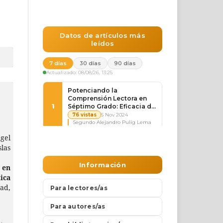
gel
las
 en
ica
dad,