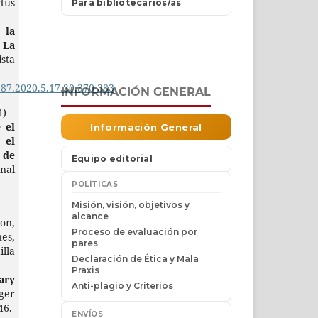
tus
 la
 La
ista
987.2020.5.17.20.370-383
INFORMACIÓN GENERAL
4)
 el
 el
de
onal
on,
nes,
illa
ry
ger
46.