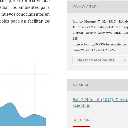
an que la tutoría virtual
CÓMO CITAR
diar los ambientes para
e nuevos conocimientos en
les para así facilitar los
Franco Moreno, Y. M. (2017). Rol d
Tutor en el Contexto del Aprendiza
Virtual.
Revista Scientific
,
2
(6), 27
285.
https://doi.org/10.29394/scientific.iss
2542-2987.2017.2.6.14.270-285
Más formatos de cita
NÚMERO
Vol. 2 Núm. 6 (2017): Revist
Scientific
SECCIÓN