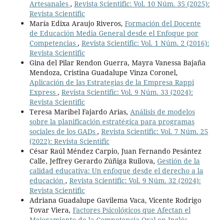
Artesanales
,
Revista Scientific: Vol. 10 Núm. 35 (2025):
Revista Scientific
María Edixa Araujo Riveros,
Formación del Docente
de Educación Media General desde el Enfoque por
Competencias
,
Revista Scientific: Vol. 1 Núm. 2 (2016):
Revista Scientific
Gina del Pilar Rendon Guerra, Mayra Vanessa Bajaña
Mendoza, Cristina Guadalupe Vinza Coronel,
Aplicación de las Estrategias de la Empresa Rappi
Express
,
Revista Scientific: Vol. 9 Núm. 33 (2024):
Revista Scientific
Teresa Maribel Fajardo Arias,
Análisis de modelos
sobre la planificación estratégica para programas
sociales de los GADs
,
Revista Scientific: Vol. 7 Núm. 25
(2022): Revista Scientific
César Raúl Méndez Carpio, Juan Fernando Pesántez
Calle, Jeffrey Gerardo Zúñiga Ruilova,
Gestión de la
calidad educativa: Un enfoque desde el derecho a la
educación
,
Revista Scientific: Vol. 9 Núm. 32 (2024):
Revista Scientific
Adriana Guadalupe Gavilema Vaca, Vicente Rodrigo
Tovar Viera,
Factores Psicológicos que Afectan el
Mejoramiento de la Competencia Oral en Inglés
,