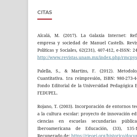
CITAS
Alcalá, M. (2017). La Galaxia Internet: Ref
empresa y sociedad de Manuel Castells. Revi
Políticas y Sociales, 62(231), 407-412, e-ISSN:
http://www.revistas.unam.mx/index.php/rmcpys/
Palella, S., & Martins, F. (2012). Metodolo
Cuantitativa. 1ra reimpresión, ISBN: 980-273-4
Fondo Editorial de la Universidad Pedagógica 
FEDUPEL.
Rojano, T. (2003). Incorporación de entornos t
a la cultura escolar: proyecto de innovación e
ciencias en escuelas secundarias públic
Iberoamericana de Educación, (33), 135-1
Recuperado de:
https://rieoei.org/historico/do