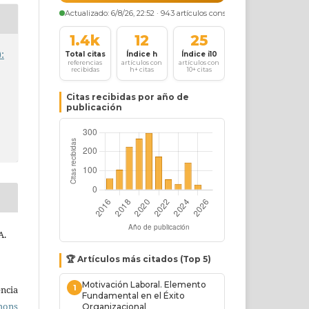
:
A.
ncia
mons