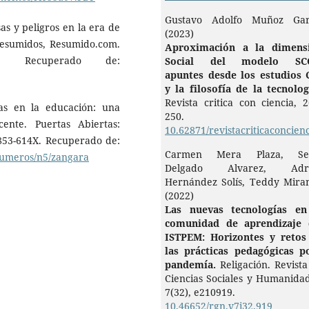
Gustavo Adolfo Muñoz Gar
as y peligros en la era de
(2023)
 Resumidos, Resumido.com.
Aproximación a la dimens
c. Recuperado de:
Social del modelo SC
apuntes desde los estudios 
y la filosofía de la tecnolog
Revista critica con ciencia,
2
as en la educación: una
250.
ente. Puertas Abiertas:
10.62871/revistacriticaconcienc
 1853-614X. Recuperado de:
Carmen Mera Plaza, Se
numeros/n5/zangara
Delgado Alvarez, Adr
Hernández Solís, Teddy Mira
(2022)
Las nuevas tecnologías en
comunidad de aprendizaje 
ISTPEM: Horizontes y retos
las prácticas pedagógicas po
pandemía.
Religación. Revist
Ciencias Sociales y Humanidad
7
(32),
e210919.
10.46652/rgn.v7i32.919