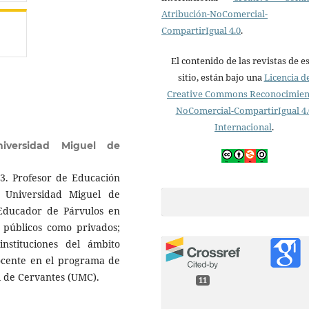
Atribución-NoComercial-
CompartirIgual 4.0
.
El contenido de las revistas de e
sitio, están bajo una
Licencia d
Creative Commons Reconocimien
NoComercial-CompartirIgual 4.
Internacional
.
niversidad Miguel de
83. Profesor de Educación
 Universidad Miguel de
ducador de Párvulos en
o públicos como privados;
nstituciones del ámbito
ocente en el programa de
l de Cervantes (UMC).
11