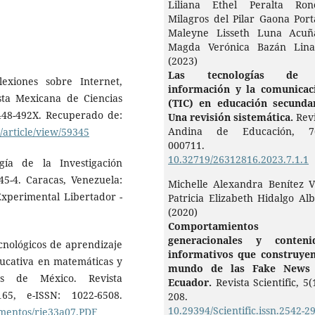
Liliana Ethel Peralta Ronc
Milagros del Pilar Gaona Port
Maleyne Lisseth Luna Acuñ
Magda Verónica Bazán Lina
(2023)
Las tecnologías de 
lexiones sobre Internet,
información y la comunicac
sta Mexicana de Ciencias
(TIC) en educación secundar
 2448-492X. Recuperado de:
Una revisión sistemática.
Rev
Andina de Educación,
7
article/view/59345
000711.
10.32719/26312816.2023.7.1.1
gía de la Investigación
45-4. Caracas, Venezuela:
Michelle Alexandra Benítez Vi
Experimental Libertador -
Patricia Elizabeth Hidalgo Al
(2020)
Comportamientos
generacionales y conteni
ecnológicos de aprendizaje
informativos que construyen
ducativa en matemáticas y
mundo de las Fake News
as de México. Revista
Ecuador.
Revista Scientific,
5
(
65, e-ISSN: 1022-6508.
208.
10.29394/Scientific.issn.2542-2
cumentos/rie33a07.PDF