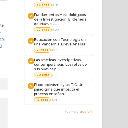
ste
e
to-
0