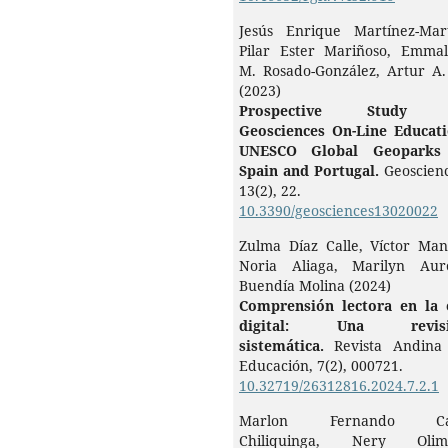
Jesús Enrique Martínez-Mart
Pilar Ester Mariñoso, Emmal
M. Rosado-González, Artur A.
(2023)
Prospective Study 
Geosciences On-Line Educati
UNESCO Global Geoparks
Spain and Portugal.
Geoscienc
13
(2),
22.
10.3390/geosciences13020022
Zulma Díaz Calle, Víctor Man
Noria Aliaga, Marilyn Aur
Buendía Molina (2024)
Comprensión lectora en la 
digital: Una revisi
sistemática.
Revista Andina
Educación,
7
(2),
000721.
10.32719/26312816.2024.7.2.1
Marlon Fernando Cal
Chiliquinga, Nery Olim