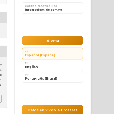
to
a
ta
.
n