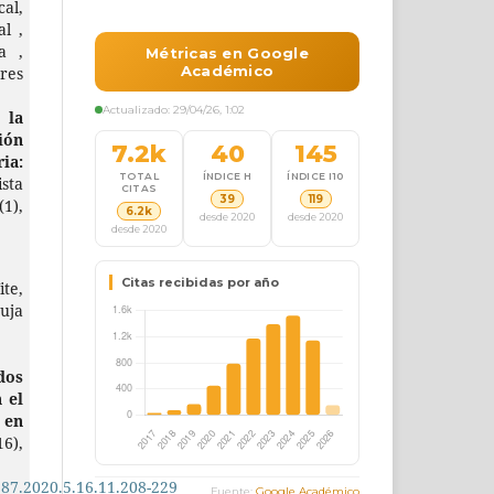
al,
al ,
a ,
res
la
ión
ia:
ista
(1),
te,
buja
dos
 el
 en
16),
987.2020.5.16.11.208-229