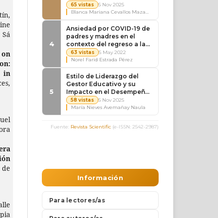
ín,
ine
 Sá
on
on:
 in
es,
uel
ora
era
ón
 de
le
pia