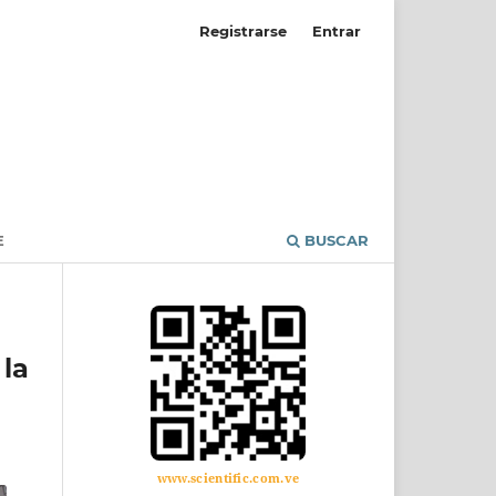
Registrarse
Entrar
E
BUSCAR
la
www.scientific.com.ve