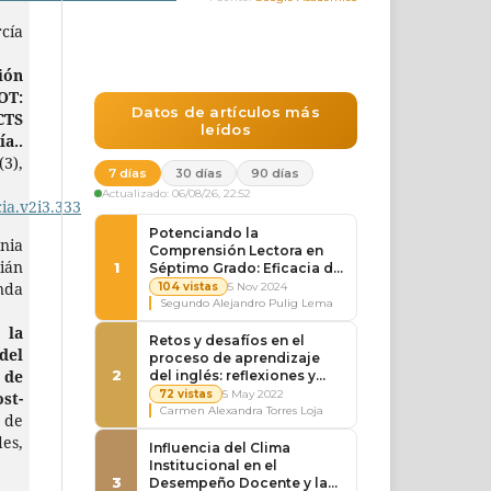
cía
ión
OT:
CTS
ía..
(3),
ia.v2i3.333
nia
ián
nda
 la
del
 de
st-
a de
es,