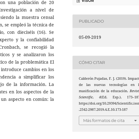
VISOR
 con una población de 20
nvestigación a nivel de
siendo la muestra censal
PUBLICADO
n, se empleó la técnica de
o, con dieciséis (16). Se
05-09-2019
xperto y la confiabilidad
Cronbach, se recogió la
sticos y se analizaron los
tico de la problemática El
CÓMO CITAR
 introduce cambios en los
dencia a simplificar los
Calderón Pujadas, F. J. (2019). Impac
o de la información. La
de las nuevas tecnologías en l
masificación de la educación.
Revis
ntes en los aspectos de la
Scientific
,
4
(Ed. Esp.), 173–187
e un aspecto en común: la
https://doi.org/10.29394/Scientific.iss
.2542-2987.2019.4.E.10.173-187
Más formatos de cita