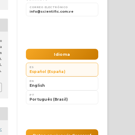
to
ca
ón
).
5.
n.
: