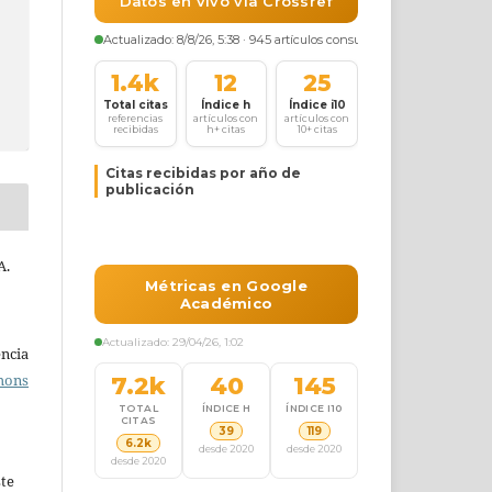
A.
ncia
mons
ste