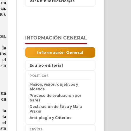
 en
a.
40),
es,
INFORMACIÓN GENERAL
 la
os
 el
ista
 un
 en
la
 la
 el
ista