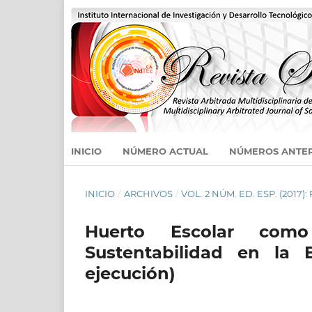
INICIO
NÚMERO ACTUAL
NÚMEROS ANTE
INICIO
/
ARCHIVOS
/
VOL. 2 NÚM. ED. ESP. (2017):
Huerto Escolar como
Sustentabilidad en la 
ejecución)