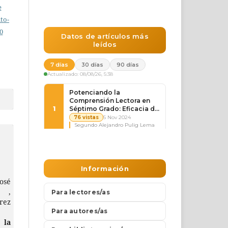
e
to-
0
osé
z ,
rez
la