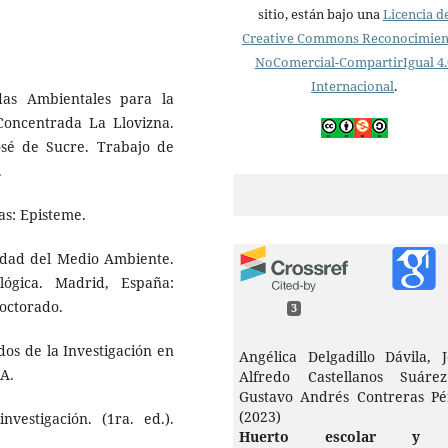
sitio, están bajo una
Licencia d
Creative Commons Reconocimien
NoComercial-CompartirIgual 4.
Internacional
.
das Ambientales para la
Concentrada La Llovizna.
osé de Sucre. Trabajo de
.
as: Episteme.
lidad del Medio Ambiente.
ógica. Madrid, España:
octorado.
3
dos de la Investigación en
Angélica Delgadillo Dávila, J
.A.
Alfredo Castellanos Suáre
Gustavo Andrés Contreras Pé
(2023)
vestigación. (1ra. ed.).
Huerto escolar y 