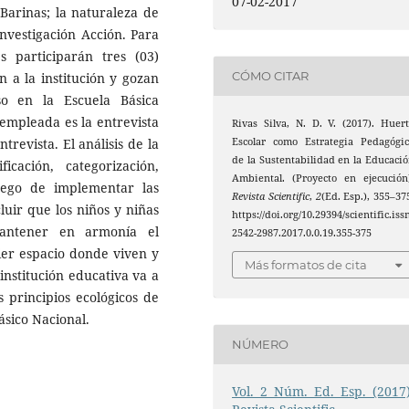
07-02-2017
Barinas; la naturaleza de
 Investigación Acción. Para
s participarán tres (03)
CÓMO CITAR
n a la institución y gozan
o en la Escuela Básica
 empleada es la entrevista
Rivas Silva, N. D. V. (2017). Huer
trevista. El análisis de la
Escolar como Estrategia Pedagógi
de la Sustentabilidad en la Educaci
cación, categorización,
Ambiental. (Proyecto en ejecución
Luego de implementar las
Revista Scientific
,
2
(Ed. Esp.), 355–37
luir que los niños y niñas
https://doi.org/10.29394/scientific.iss
antener en armonía el
2542-2987.2017.0.0.19.355-375
ier espacio donde viven y
Más formatos de cita
institución educativa va a
 principios ecológicos de
ásico Nacional.
NÚMERO
Vol. 2 Núm. Ed. Esp. (2017)