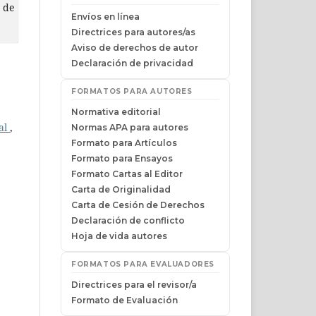
a de
nal
,