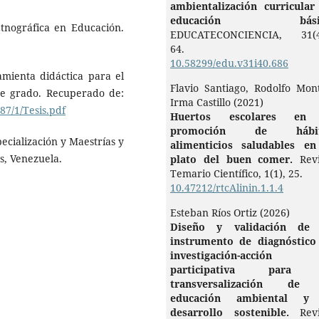
ambientalización curricular
educación básic
Etnográfica en Educación.
EDUCATECONCIENCIA,
31
(
64.
10.58299/edu.v31i40.686
amienta didáctica para el
Flavio Santiago, Rodolfo Mont
 de grado. Recuperado de:
Irma Castillo (2021)
87/1/Tesis.pdf
Huertos escolares en
promoción de hábit
ecialización y Maestrías y
alimenticios saludables en
as, Venezuela.
plato del buen comer.
Rev
Temario Científico,
1
(1),
25.
10.47212/rtcAlinin.1.1.4
Esteban Ríos Ortiz (2026)
Diseño y validación de
instrumento de diagnóstico
investigación-acción
participativa para 
transversalización de
educación ambiental y
desarrollo sostenible.
Rev