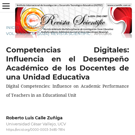
INICIO
/
ARCHIVOS
/
VOL. 9 NÚM. 34 (2024): REVISTA SCIENTIFIC
/
Artículos
Competencias Digitales:
Influencia en el Desempeño
Académico de los Docentes de
una Unidad Educativa
Digital Competencies: Influence on Academic Performance
of Teachers in an Educational Unit
Roberto Luis Calle Zuñiga
Universidad César Vallejo, UCV
https://orcid.org/0000-0003-3485-7814