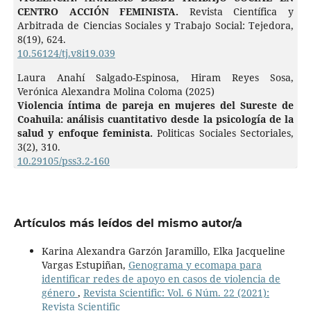
CENTRO ACCIÓN FEMINISTA.
Revista Científica y
Arbitrada de Ciencias Sociales y Trabajo Social: Tejedora,
8
(19),
624.
10.56124/tj.v8i19.039
Laura Anahí Salgado-Espinosa, Hiram Reyes Sosa,
Verónica Alexandra Molina Coloma (2025)
Violencia íntima de pareja en mujeres del Sureste de
Coahuila: análisis cuantitativo desde la psicología de la
salud y enfoque feminista.
Politicas Sociales Sectoriales,
3
(2),
310.
10.29105/pss3.2-160
Artículos más leídos del mismo autor/a
Karina Alexandra Garzón Jaramillo, Elka Jacqueline
Vargas Estupiñan,
Genograma y ecomapa para
identificar redes de apoyo en casos de violencia de
género
,
Revista Scientific: Vol. 6 Núm. 22 (2021):
Revista Scientific