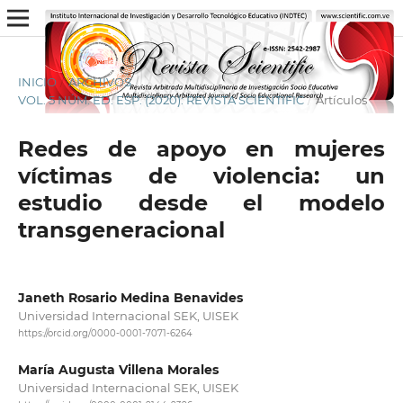
INICIO
/
ARCHIVOS
/
VOL. 5 NÚM. ED. ESP. (2020): REVISTA SCIENTIFIC
/
Artículos
Redes de apoyo en mujeres
víctimas de violencia: un
estudio desde el modelo
transgeneracional
Janeth Rosario Medina Benavides
Universidad Internacional SEK, UISEK
https://orcid.org/0000-0001-7071-6264
María Augusta Villena Morales
Universidad Internacional SEK, UISEK