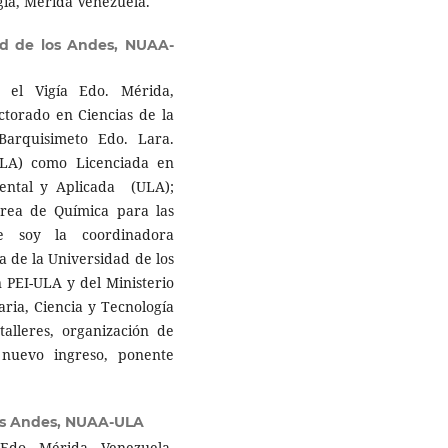
igía, Mérida Venezuela.
ad de los Andes, NUAA-
n el Vigía Edo. Mérida,
ctorado en Ciencias de la
Barquisimeto Edo. Lara.
ULA) como Licenciada en
ental y Aplicada (ULA);
Área de Química para las
te soy la coordinadora
 de la Universidad de los
 PEI-ULA y del Ministerio
ria, Ciencia y Tecnología
talleres, organización de
 nuevo ingreso, ponente
os Andes, NUAA-ULA
Edo. Mérida, Venezuela.