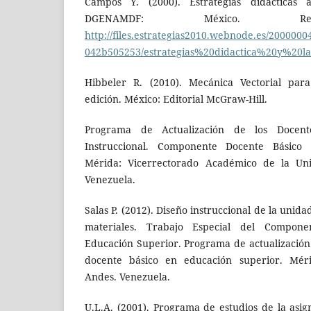
Campos Y. (2000). Estrategias didácticas 
DGENAMDF: México. Re
http://files.estrategias2010.webnode.es/2000000
042b505253/estrategias%20didactica%20y%20la
Hibbeler R. (2010). Mecánica Vectorial para 
edición. México: Editorial McGraw-Hill.
Programa de Actualización de los Docent
Instruccional. Componente Docente Básico 
Mérida: Vicerrectorado Académico de la Un
Venezuela.
Salas P. (2012). Diseño instruccional de la unida
materiales. Trabajo Especial del Compon
Educación Superior. Programa de actualizació
docente básico en educación superior. Mér
Andes. Venezuela.
U.L.A. (2001). Programa de estudios de la asi