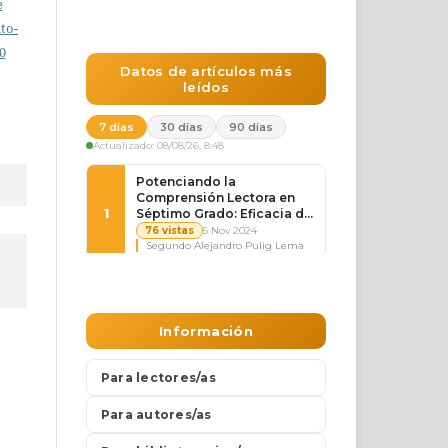
e
to-
0