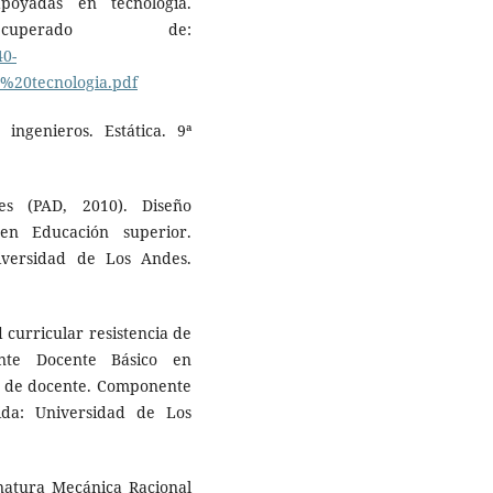
apoyadas en tecnología.
cuperado de:
40-
%20tecnologia.pdf
ingenieros. Estática. 9ª
es (PAD, 2010). Diseño
en Educación superior.
iversidad de Los Andes.
d curricular resistencia de
ente Docente Básico en
n de docente. Componente
ida: Universidad de Los
gnatura Mecánica Racional