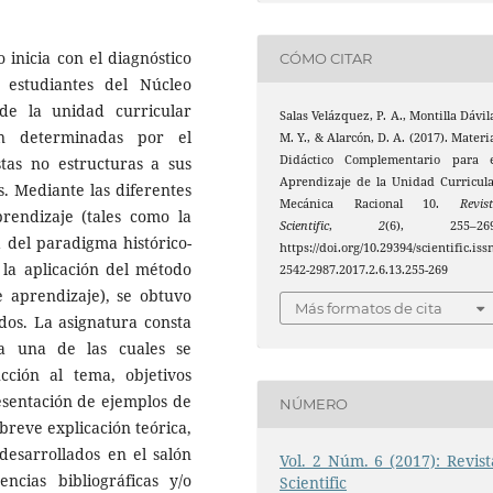
 inicia con el diagnóstico
CÓMO CITAR
 estudiantes del Núcleo
 de la unidad curricular
Salas Velázquez, P. A., Montilla Dávil
on determinadas por el
M. Y., & Alarcón, D. A. (2017). Materi
Didáctico Complementario para e
tas no estructuras a sus
Aprendizaje de la Unidad Curricul
s. Mediante las diferentes
Mecánica Racional 10.
Revis
prendizaje (tales como la
Scientific
,
2
(6), 255–269
ia del paradigma histórico-
https://doi.org/10.29394/scientific.iss
, la aplicación del método
2542-2987.2017.2.6.13.255-269
de aprendizaje), se obtuvo
Más formatos de cita
dos. La asignatura consta
a una de las cuales se
ucción al tema, objetivos
esentación de ejemplos de
NÚMERO
breve explicación teórica,
desarrollados en el salón
Vol. 2 Núm. 6 (2017): Revist
ncias bibliográficas y/o
Scientific