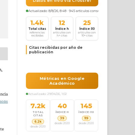
A.
ncia
mons
ste