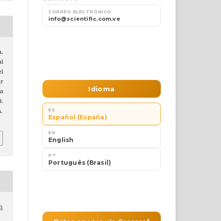
a,
al
l
ar
ta
.
n.
a