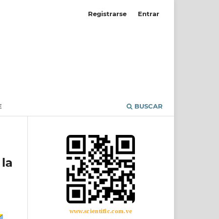
Registrarse
Entrar
E
BUSCAR
la
www.scientific.com.ve