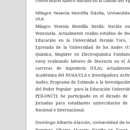
Universitario Albero Adriani en la ciudad del V
Milagro Yesenia Montilla Dávila,
Universid
ULA
Milagro Yesenia Montilla Davila: Nacida e
Venezuela. Actualmente realizo estudios de Do
Educación en la Universidad Fermín Toro, 
Egresada de la Universidad de los Andes (
Química, Magister en Electroquímica Fundam
estoy realizando labores de Docencia en el 
carreras de Ingeniería (ULA); actualmen
Académica del NUAA-ULA e investigadora Activa
Andes, Programa de Estímulo a la Investigación
del Poder Popular para la Educación Universita
PEII-ONCTI; he participado en el dictado de 
Jornadas para estudiantes universitarios de
Nacional e Internacional.
Domingo Alberto Alarcón,
Universidad de l
Domingo Alberto Alarcón: Nacido en Tovar 