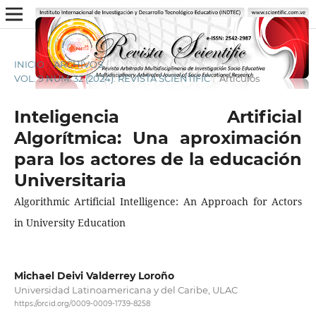
INICIO
/
ARCHIVOS
/
VOL. 9 NÚM. 32 (2024): REVISTA SCIENTIFIC
/
Artículos
Inteligencia Artificial
Algorítmica: Una aproximación
para los actores de la educación
Universitaria
Algorithmic Artificial Intelligence: An Approach for Actors
in University Education
Michael Deivi Valderrey Loroño
Universidad Latinoamericana y del Caribe, ULAC
https://orcid.org/0009-0009-1739-8258