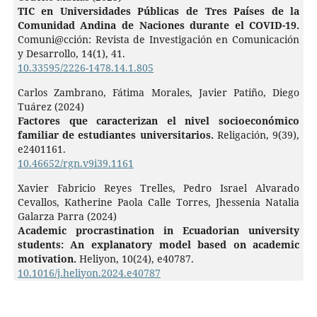
TIC en Universidades Públicas de Tres Países de la
Comunidad Andina de Naciones durante el COVID-19.
Comuni@cción: Revista de Investigación en Comunicación
y Desarrollo,
14
(1),
41.
10.33595/2226-1478.14.1.805
Carlos Zambrano, Fátima Morales, Javier Patiño, Diego
Tuárez (2024)
Factores que caracterizan el nivel socioeconómico
familiar de estudiantes universitarios.
Religación,
9
(39),
e2401161.
10.46652/rgn.v9i39.1161
Xavier Fabricio Reyes Trelles, Pedro Israel Alvarado
Cevallos, Katherine Paola Calle Torres, Jhessenia Natalia
Galarza Parra (2024)
Academic procrastination in Ecuadorian university
students: An explanatory model based on academic
motivation.
Heliyon,
10
(24),
e40787.
10.1016/j.heliyon.2024.e40787