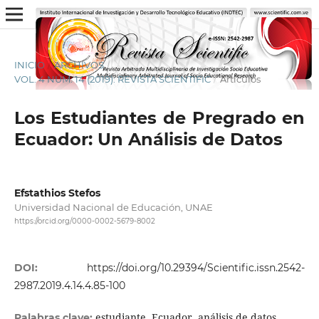
INICIO
/
ARCHIVOS
/
VOL. 4 NÚM. 14 (2019): REVISTA SCIENTIFIC
/
Artículos
Los Estudiantes de Pregrado en
Ecuador: Un Análisis de Datos
Efstathios Stefos
Universidad Nacional de Educación, UNAE
https://orcid.org/0000-0002-5679-8002
DOI:
https://doi.org/10.29394/Scientific.issn.2542-
2987.2019.4.14.4.85-100
estudiante, Ecuador, análisis de datos
Palabras clave: