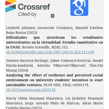
5
Lissbeth Johanna Aucancela Coraizaca, Manuel Esteban
Rojas Bustos (2023)
Dificultades que atraviesan los estudiantes
universitarios en la virtualidad: Estudio cuantitativo en
la UNAE.
Revista Scientific,
8
(28),
112.
10.29394/Scientific.issn.2542-2987.2023.8.28.6.112-130
Gustavo Barrera-Verdugo, Jaime Cadena-Echverría, Daniel
Durán-Sandoval, Antonio Villarroel-Villarroel, Tien-Chi
Huang (2024)
Analysing the effect of resilience and perceived social
environment on university students' intention to start
sustainable ventures.
PLOS ONE,
19
(4),
e0301178.
10.1371/journal.pone.0301178
Narvy Oshin Huamani Huaranca, Liz Jackelyn Huamani
Huaranca, Jorge Antonio Pinto de Alarcon, Alexa María
Cedeño Macías (2023)