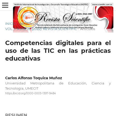
INICIO
/
ARCHIVOS
/
VOL. 7 NÚM. 26 (2022): REVISTA SCIENTIFIC
/
Artículos
Competencias digitales para el
uso de las TIC en las prácticas
educativas
Carlos Alfonso Toquica Muñoz
Universidad Metropolitana de Educación, Ciencia y
Tecnología, UMECIT
https://orcid.org/0000-0003-1397-9484
RESUMEN