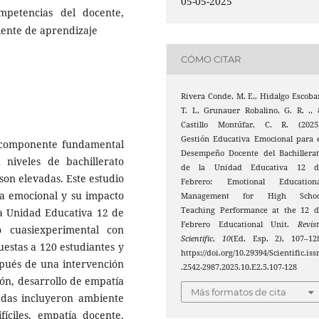
05-05-2025
mpetencias del docente,
iente de aprendizaje
CÓMO CITAR
Rivera Conde, M. E., Hidalgo Escoba
T. I., Grunauer Robalino, G. R. .,
Castillo Montúfar, C. R. (2025)
Gestión Educativa Emocional para 
n componente fundamental
Desempeño Docente del Bachillera
niveles de bachillerato
de la Unidad Educativa 12 d
on elevadas. Este estudio
Febrero: Emotional Educationa
va emocional y su impacto
Management for High Schoo
Teaching Performance at the 12 d
la Unidad Educativa 12 de
Febrero Educational Unit.
Revis
 cuasiexperimental con
Scientific
,
10
(Ed. Esp. 2), 107–12
uestas a 120 estudiantes y
https://doi.org/10.29394/Scientific.iss
espués de una intervención
.2542-2987.2025.10.E2.5.107-128
ión, desarrollo de empatía
Más formatos de cita
iadas incluyeron ambiente
fíciles, empatía docente,