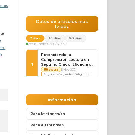
mons
ste
e
to-
0