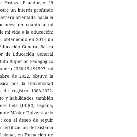
e Pastaza, Ecuador, el 29
stré un interés profundo
carrera orientada hacia la
aciones; en cuanto a mi
e mi vida a la educación;
o, obteniendo en 2015 un
 Educación General Básica
sor de Educación General
tituto Superior Pedagógico
 número 2366-15-191597; mi
mbre de 2022, obtuve la
sica por la Universidad
de registro 1083-2022-
to y habilidades, también
osé Cela (UCJC), España;
n de Máster Universitario
e; con el deseo de seguir
 certificación del Sistema
fesional, en Formación de