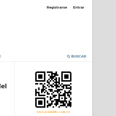
Registrarse
Entrar
E
BUSCAR
el
www.scientific.com.ve