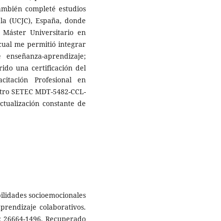
ambién completé estudios
ela (UCJC), España, donde
 Máster Universitario en
 cual me permitió integrar
 enseñanza-aprendizaje;
do una certificación del
citación Profesional en
stro SETEC MDT-5482-CCL-
ctualización constante de
bilidades socioemocionales
prendizaje colaborativos.
N: 26664-1496. Recuperado