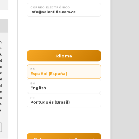
r,
 &
.
el
to
e
l
l
e
ta
8.
n