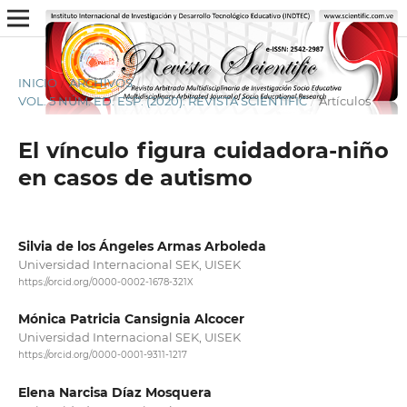
INICIO
/
ARCHIVOS
/
VOL. 5 NÚM. ED. ESP. (2020): REVISTA SCIENTIFIC
/
Artículos
El vínculo figura cuidadora-niño
en casos de autismo
Silvia de los Ángeles Armas Arboleda
Universidad Internacional SEK, UISEK
https://orcid.org/0000-0002-1678-321X
Mónica Patricia Cansignia Alcocer
Universidad Internacional SEK, UISEK
https://orcid.org/0000-0001-9311-1217
Elena Narcisa Díaz Mosquera