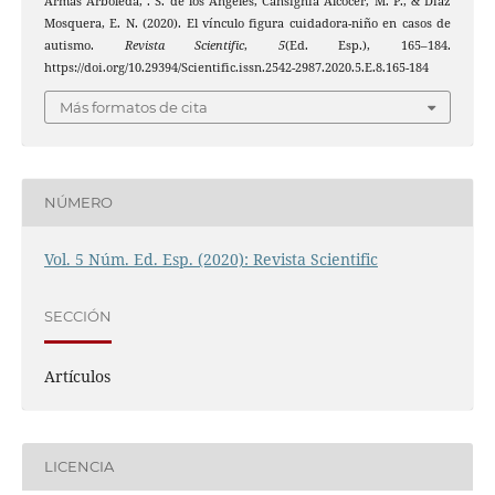
Armas Arboleda, . S. de los Ángeles, Cansignia Alcocer, M. P., & Díaz
Mosquera, E. N. (2020). El vínculo figura cuidadora-niño en casos de
autismo.
Revista Scientific
,
5
(Ed. Esp.), 165–184.
https://doi.org/10.29394/Scientific.issn.2542-2987.2020.5.E.8.165-184
Más formatos de cita
NÚMERO
Vol. 5 Núm. Ed. Esp. (2020): Revista Scientific
SECCIÓN
Artículos
LICENCIA