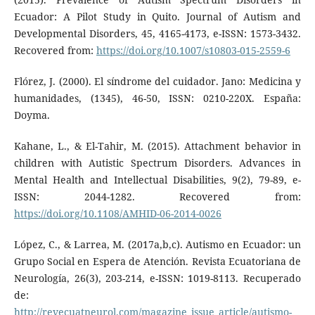
Ecuador: A Pilot Study in Quito. Journal of Autism and
Developmental Disorders, 45, 4165-4173, e-ISSN: 1573-3432.
Recovered from:
https://doi.org/10.1007/s10803-015-2559-6
Flórez, J. (2000). El síndrome del cuidador. Jano: Medicina y
humanidades, (1345), 46-50, ISSN: 0210-220X. España:
Doyma.
Kahane, L., & El-Tahir, M. (2015). Attachment behavior in
children with Autistic Spectrum Disorders. Advances in
Mental Health and Intellectual Disabilities, 9(2), 79-89, e-
ISSN: 2044-1282. Recovered from:
https://doi.org/10.1108/AMHID-06-2014-0026
López, C., & Larrea, M. (2017a,b,c). Autismo en Ecuador: un
Grupo Social en Espera de Atención. Revista Ecuatoriana de
Neurología, 26(3), 203-214, e-ISSN: 1019-8113. Recuperado
de:
http://revecuatneurol.com/magazine_issue_article/autismo-