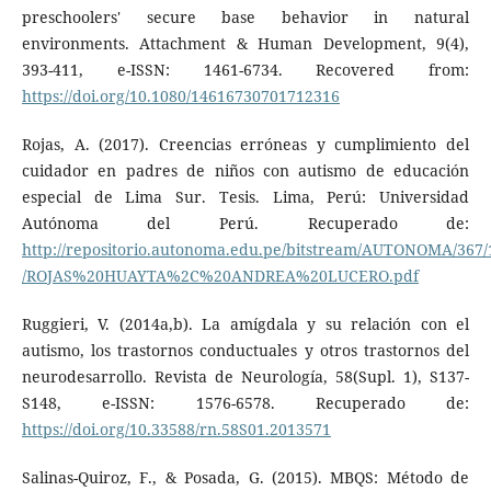
preschoolers' secure base behavior in natural
environments. Attachment & Human Development, 9(4),
393-411, e-ISSN: 1461-6734. Recovered from:
https://doi.org/10.1080/14616730701712316
Rojas, A. (2017). Creencias erróneas y cumplimiento del
cuidador en padres de niños con autismo de educación
especial de Lima Sur. Tesis. Lima, Perú: Universidad
Autónoma del Perú. Recuperado de:
http://repositorio.autonoma.edu.pe/bitstream/AUTONOMA/367/
/ROJAS%20HUAYTA%2C%20ANDREA%20LUCERO.pdf
Ruggieri, V. (2014a,b). La amígdala y su relación con el
autismo, los trastornos conductuales y otros trastornos del
neurodesarrollo. Revista de Neurología, 58(Supl. 1), S137-
S148, e-ISSN: 1576-6578. Recuperado de:
https://doi.org/10.33588/rn.58S01.2013571
Salinas-Quiroz, F., & Posada, G. (2015). MBQS: Método de