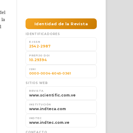
del
 la
l