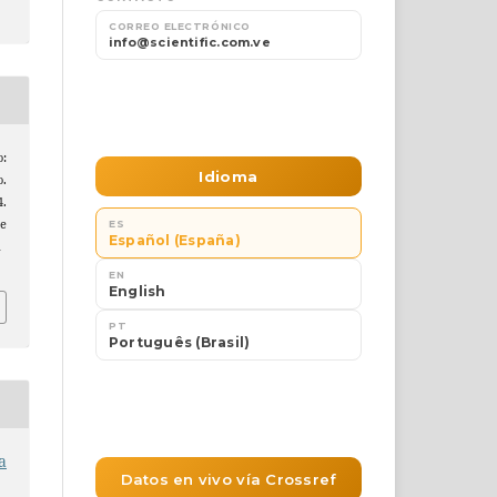
:
.
.
e
h
a