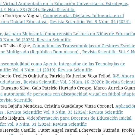
ad Virtual Aumentada en la Educación Universitaria: Estrategias,
ol. 9 Núm. 33 (2024): Revista Scientific
nio Rodríguez Yagual,
Competencias Digitales: Influencia en el
 una Unidad Educativa
,
Revista Scientific: Vol. 9 Núm. 34 (2024):
tegias para Mejorar la Comprensión Lectora en Niños de Educació
 10 Núm. 36 (2025): Revista Scientific
a D´silva Signe,
Competencias Transcomplejas en Gestores Escolar
ctor Multigrado (República Dominicana)
,
Revista Scientific: Vol. 9 
nscomplejidad como Agente Integrador de las Tecnologías de
ntific: Vol. 4 Núm. 11 (2019): Revista Scientific
berto Urgilés Quintuña, Patricia Katherine Vega Feijoó,
X-Y. Ahora
Ziudadanos
,
Revista Scientific: Vol. 5 Núm. 16 (2020): Revista Scienti
 Durazno Silva, Galo Patricio Hurtado Crespo, Marco Aurelio Gua
la autonomía de personas con discapacidad visual en fútbol adapt
evista Scientific
essa Bajaña Mendoza, Cristina Guadalupe Vinza Coronel,
Aplicació
ess
,
Revista Scientific: Vol. 9 Núm. 33 (2024): Revista Scientific
sado Holguín,
Videoformación para Docentes de Educación Inicial:
fic: Vol. 9 Núm. 31 (2024): Revista Scientific
s Heredia Castillo, Tutor: Ángel Yasmil Echeverría Guzmán, Profes