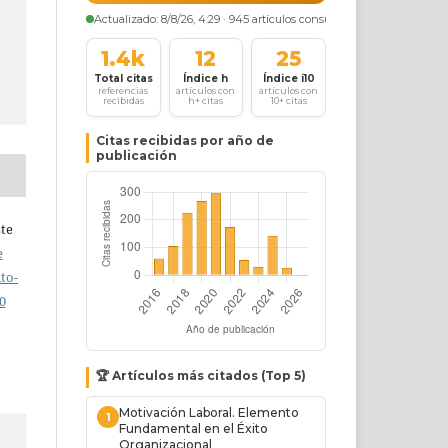
ste
e
to-
0