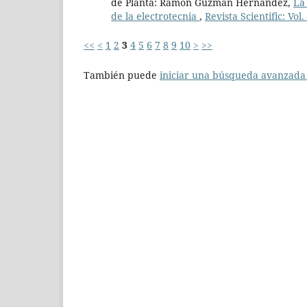
de Planta: Ramón Guzmán Hernández,
La
de la electrotecnia
,
Revista Scientific: Vol
<<
<
1
2
3
4
5
6
7
8
9
10
>
>>
También puede
iniciar una búsqueda avanzada 