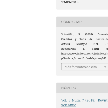
13-09-2018
CÓMO CITAR
Scientific, R. (2018). Sumario
Créditos y Tabla de Contenido
Revista Scientific
,
3
(7), 1–4
Recuperado a partir d
https://www.indteca.com/ojs/index.p
p/Revista_Scientific/article/view/248
Más formatos de cita
NÚMERO
Vol. 3 Núm. 7 (2018): Revist
Scientific