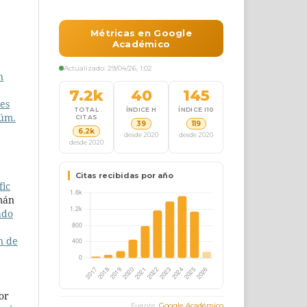
n
es
Núm.
fic
mán
ado
n de
or