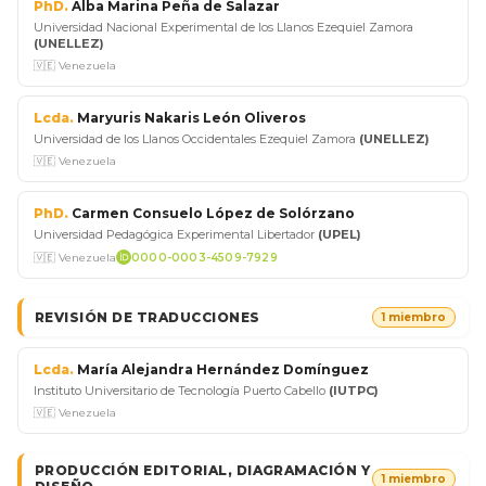
PhD.
Alba Marina Peña de Salazar
Universidad Nacional Experimental de los Llanos Ezequiel Zamora
(UNELLEZ)
🇻🇪 Venezuela
Lcda.
Maryuris Nakaris León Oliveros
Universidad de los Llanos Occidentales Ezequiel Zamora
(UNELLEZ)
🇻🇪 Venezuela
PhD.
Carmen Consuelo López de Solórzano
Universidad Pedagógica Experimental Libertador
(UPEL)
🇻🇪 Venezuela
0000-0003-4509-7929
REVISIÓN DE TRADUCCIONES
1 miembro
Lcda.
María Alejandra Hernández Domínguez
Instituto Universitario de Tecnología Puerto Cabello
(IUTPC)
🇻🇪 Venezuela
PRODUCCIÓN EDITORIAL, DIAGRAMACIÓN Y
1 miembro