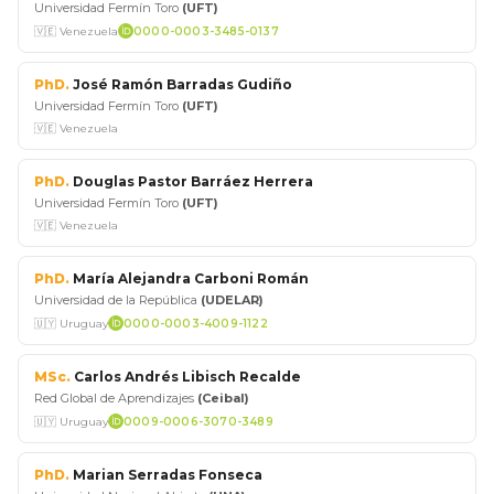
Universidad Fermín Toro
(UFT)
🇻🇪 Venezuela
0000-0003-3485-0137
PhD.
José Ramón Barradas Gudiño
Universidad Fermín Toro
(UFT)
🇻🇪 Venezuela
PhD.
Douglas Pastor Barráez Herrera
Universidad Fermín Toro
(UFT)
🇻🇪 Venezuela
PhD.
María Alejandra Carboni Román
Universidad de la República
(UDELAR)
🇺🇾 Uruguay
0000-0003-4009-1122
MSc.
Carlos Andrés Libisch Recalde
Red Global de Aprendizajes
(Ceibal)
🇺🇾 Uruguay
0009-0006-3070-3489
PhD.
Marian Serradas Fonseca