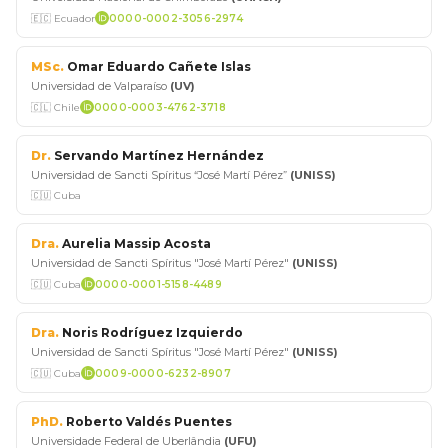
🇪🇨 Ecuador
0000-0002-3056-2974
MSc.
Omar Eduardo Cañete Islas
Universidad de Valparaíso
(UV)
🇨🇱 Chile
0000-0003-4762-3718
Dr.
Servando Martínez Hernández
Universidad de Sancti Spíritus “José Martí Pérez”
(UNISS)
🇨🇺 Cuba
Dra.
Aurelia Massip Acosta
Universidad de Sancti Spíritus "José Martí Pérez"
(UNISS)
🇨🇺 Cuba
0000-0001-5158-4489
Dra.
Noris Rodríguez Izquierdo
Universidad de Sancti Spíritus "José Martí Pérez"
(UNISS)
🇨🇺 Cuba
0009-0000-6232-8907
PhD.
Roberto Valdés Puentes
Universidade Federal de Uberlândia
(UFU)