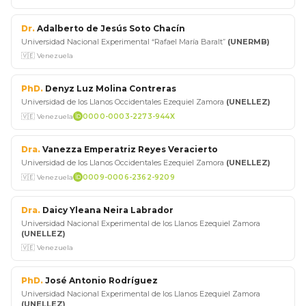
Dr.
Adalberto de Jesús Soto Chacín
Universidad Nacional Experimental “Rafael María Baralt”
(UNERMB)
🇻🇪 Venezuela
PhD.
Denyz Luz Molina Contreras
Universidad de los Llanos Occidentales Ezequiel Zamora
(UNELLEZ)
🇻🇪 Venezuela
0000-0003-2273-944X
Dra.
Vanezza Emperatriz Reyes Veracierto
Universidad de los Llanos Occidentales Ezequiel Zamora
(UNELLEZ)
🇻🇪 Venezuela
0009-0006-2362-9209
Dra.
Daicy Yleana Neira Labrador
Universidad Nacional Experimental de los Llanos Ezequiel Zamora
(UNELLEZ)
🇻🇪 Venezuela
PhD.
José Antonio Rodríguez
Universidad Nacional Experimental de los Llanos Ezequiel Zamora
(UNELLEZ)