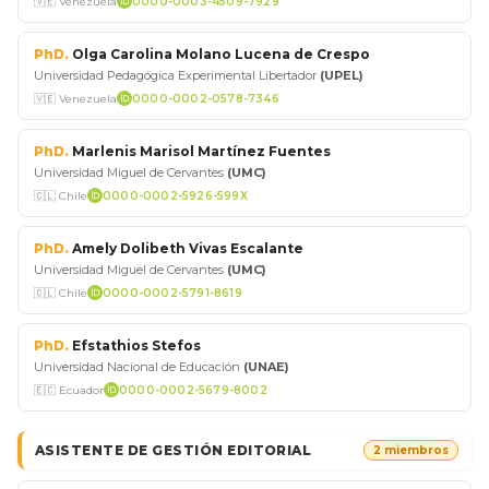
🇻🇪 Venezuela
0000-0003-4509-7929
PhD.
Olga Carolina Molano Lucena de Crespo
Universidad Pedagógica Experimental Libertador
(UPEL)
🇻🇪 Venezuela
0000-0002-0578-7346
PhD.
Marlenis Marisol Martínez Fuentes
Universidad Miguel de Cervantes
(UMC)
🇨🇱 Chile
0000-0002-5926-599X
PhD.
Amely Dolibeth Vivas Escalante
Universidad Miguel de Cervantes
(UMC)
🇨🇱 Chile
0000-0002-5791-8619
PhD.
Efstathios Stefos
Universidad Nacional de Educación
(UNAE)
🇪🇨 Ecuador
0000-0002-5679-8002
ASISTENTE DE GESTIÓN EDITORIAL
2 miembros