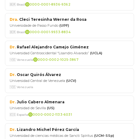
🇧🇷 Brasil
0000-0001-8936-9362
Dra.
Cleci Teresinha Werner da Rosa
Universidade de Passo Fundo
(UPF)
🇧🇷 Brasil
0000-0001-9933-8834
Dr.
Rafael Alejandro Camejo Giménez
Universidad Centroocidental “Lisandro Alvarado”
(UCLA)
🇻🇪 Venezuela
0000-0002-1025-3867
Dr.
Oscar Quirós Álvarez
Universidad Central de Venezuela
(UCV)
🇻🇪 Venezuela
Dr.
Julio Cabero Almenara
Universidad de Sevilla
(US)
🇪🇸 España
0000-0002-1133-6031
Dr.
Lizandro Michel Pérez García
Universidad de ciencias médicas de Sancti Spíritus
(UCM-SSp)