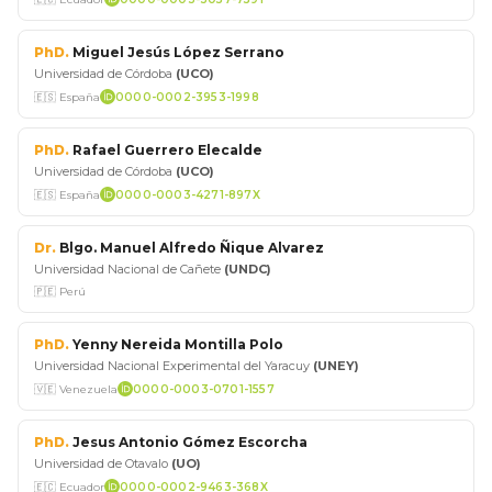
PhD.
Miguel Jesús López Serrano
Universidad de Córdoba
(UCO)
🇪🇸 España
0000-0002-3953-1998
PhD.
Rafael Guerrero Elecalde
Universidad de Córdoba
(UCO)
🇪🇸 España
0000-0003-4271-897X
Dr.
Blgo. Manuel Alfredo Ñique Alvarez
Universidad Nacional de Cañete
(UNDC)
🇵🇪 Perú
PhD.
Yenny Nereida Montilla Polo
Universidad Nacional Experimental del Yaracuy
(UNEY)
🇻🇪 Venezuela
0000-0003-0701-1557
PhD.
Jesus Antonio Gómez Escorcha
Universidad de Otavalo
(UO)
🇪🇨 Ecuador
0000-0002-9463-368X