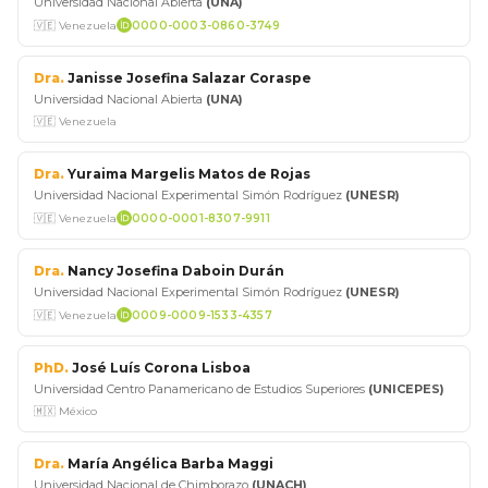
Universidad Nacional Abierta
(UNA)
🇻🇪 Venezuela
0000-0003-0860-3749
Dra.
Janisse Josefina Salazar Coraspe
Universidad Nacional Abierta
(UNA)
🇻🇪 Venezuela
Dra.
Yuraima Margelis Matos de Rojas
Universidad Nacional Experimental Simón Rodríguez
(UNESR)
🇻🇪 Venezuela
0000-0001-8307-9911
Dra.
Nancy Josefina Daboin Durán
Universidad Nacional Experimental Simón Rodríguez
(UNESR)
🇻🇪 Venezuela
0009-0009-1533-4357
PhD.
José Luís Corona Lisboa
Universidad Centro Panamericano de Estudios Superiores
(UNICEPES)
🇲🇽 México
Dra.
María Angélica Barba Maggi
Universidad Nacional de Chimborazo
(UNACH)