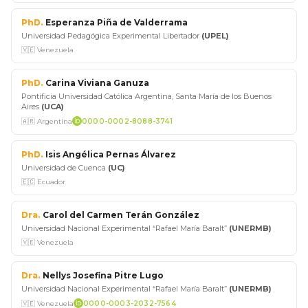
PhD.
Esperanza Piña de Valderrama
Universidad Pedagógica Experimental Libertador
(UPEL)
🇻🇪 Venezuela
PhD.
Carina Viviana Ganuza
Pontificia Universidad Católica Argentina, Santa María de los Buenos
Aires
(UCA)
🇦🇷 Argentina
0000-0002-8088-3741
PhD.
Isis Angélica Pernas Álvarez
Universidad de Cuenca
(UC)
🇪🇨 Ecuador
Dra.
Carol del Carmen Terán González
Universidad Nacional Experimental “Rafael María Baralt”
(UNERMB)
🇻🇪 Venezuela
Dra.
Nellys Josefina Pitre Lugo
Universidad Nacional Experimental “Rafael María Baralt”
(UNERMB)
🇻🇪 Venezuela
0000-0003-2032-7564