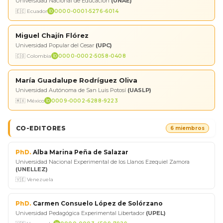
Universidad Nacional de Educación
(UNAE)
🇪🇨 Ecuador
0000-0001-5276-6014
Miguel Chajín Flórez
Universidad Popular del Cesar
(UPC)
🇨🇴 Colombia
0000-0002-5058-0408
María Guadalupe Rodríguez Oliva
Universidad Autónoma de San Luis Potosí
(UASLP)
🇲🇽 México
0009-0002-6288-9223
CO-EDITORES
6 miembros
PhD.
Alba Marina Peña de Salazar
Universidad Nacional Experimental de los Llanos Ezequiel Zamora
(UNELLEZ)
🇻🇪 Venezuela
PhD.
Carmen Consuelo López de Solórzano
Universidad Pedagógica Experimental Libertador
(UPEL)