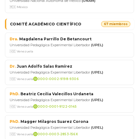
Universidad Nacional Autónoma de México
(UNAM)
🇲🇽 México
COMITÉ ACADÉMICO CIENTÍFICO
67 miembros
Dra.
Magdalena Parrillo De Betancourt
Universidad Pedagógica Experimental Libertador
(UPEL)
🇻🇪 Venezuela
Dr.
Juan Adolfo Salas Ramírez
Universidad Pedagógica Experimental Libertador
(UPEL)
🇻🇪 Venezuela
0000-0002-9198-9306
PhD.
Beatriz Cecilia Valecillos Urdaneta
Universidad Pedagógica Experimental Libertador
(UPEL)
🇻🇪 Venezuela
0000-0001-9122-0145
PhD.
Magger Milagros Suarez Corona
Universidad Pedagógica Experimental Libertador
(UPEL)
🇻🇪 Venezuela
0000-0003-2853-156X