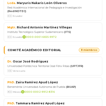
Lcda.
Maryuris Nakaris León Oliveros
Red Académica Internacional de Pedagogía e Investigación
(RedINDTEC)
🇪🇨 Ecuador
Mgtr.
Richard Antonio Martínez Villegas
Instituto Tecnológico Superior Sudamericano
(ITS)
🇪🇨 Ecuador
0000-0001-6655-9972
COMITÉ ACADÉMICO EDITORIAL
8 miembros
Dr.
Oscar José Rodríguez
Universidad Politécnica Territorial José Félix Ribas
(UPTJFR)
🇻🇪 Venezuela
PhD.
Zaira Ramírez Apud López
Benemérita Universidad Autónoma de Puebla
(BUAP)
🇲🇽 México
0000-0002-9912-8316
PhD.
Tammara Ramírez Apud López