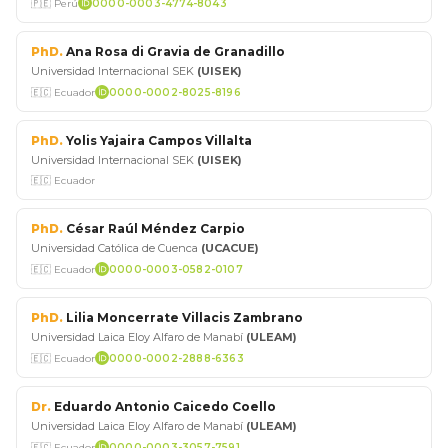
🇵🇪 Perú
0000-0003-4774-8043
PhD.
Ana Rosa di Gravia de Granadillo
Universidad Internacional SEK
(UISEK)
🇪🇨 Ecuador
0000-0002-8025-8196
PhD.
Yolis Yajaira Campos Villalta
Universidad Internacional SEK
(UISEK)
🇪🇨 Ecuador
PhD.
César Raúl Méndez Carpio
Universidad Católica de Cuenca
(UCACUE)
🇪🇨 Ecuador
0000-0003-0582-0107
PhD.
Lilia Moncerrate Villacis Zambrano
Universidad Laica Eloy Alfaro de Manabí
(ULEAM)
🇪🇨 Ecuador
0000-0002-2888-6363
Dr.
Eduardo Antonio Caicedo Coello
Universidad Laica Eloy Alfaro de Manabí
(ULEAM)
🇪🇨 Ecuador
0000-0003-3057-7591