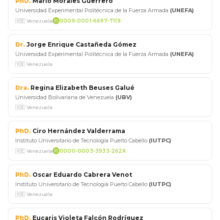
PhD.
Mario Morales Guerrero
Universidad Experimental Politécnica de la Fuerza Armada
(UNEFA)
🇻🇪 Venezuela
0009-0001-6697-7119
Dr.
Jorge Enrique Castañeda Gómez
Universidad Experimental Politécnica de la Fuerza Armada
(UNEFA)
🇻🇪 Venezuela
Dra.
Regina Elizabeth Beuses Galué
Universidad Bolivariana de Venezuela
(UBV)
🇻🇪 Venezuela
PhD.
Ciro Hernández Valderrama
Instituto Universitario de Tecnología Puerto Cabello
(IUTPC)
🇻🇪 Venezuela
0000-0003-3933-262X
PhD.
Oscar Eduardo Cabrera Venot
Instituto Universitario de Tecnología Puerto Cabello
(IUTPC)
🇻🇪 Venezuela
PhD.
Eucaris Violeta Falcón Rodríguez