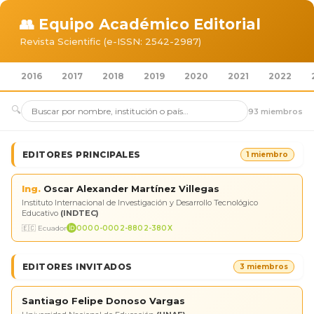
👥 Equipo Académico Editorial
Revista Scientific (e-ISSN: 2542-2987)
2016
2017
2018
2019
2020
2021
2022
🔍
93 miembros
EDITORES PRINCIPALES
1 miembro
Ing.
Oscar Alexander Martínez Villegas
Instituto Internacional de Investigación y Desarrollo Tecnológico
Educativo
(INDTEC)
🇪🇨 Ecuador
0000-0002-8802-380X
EDITORES INVITADOS
3 miembros
Santiago Felipe Donoso Vargas