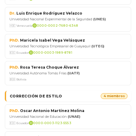
Dr.
Luis Enrique Rodríguez Velazco
Universidad Nacional Experimental de la Seguridad
(UNES)
🇻🇪 Venezuela
0000-0002-7680-6348
PhD.
Maricela Isabel Vega Velásquez
Universidad Tecnológica Empresarial de Guayaquil
(UTEG)
🇪🇨 Ecuador
0000-0003-1989-8781
PhD.
Rosa Teresa Choque Álvarez
Universidad Autónoma Tomás Frías
(UATF)
🇧🇴 Bolivia
CORRECCIÓN DE ESTILO
4 miembros
PhD.
Oscar Antonio Martínez Molina
Universidad Nacional de Educación
(UNAE)
🇪🇨 Ecuador
0000-0003-1123-5553