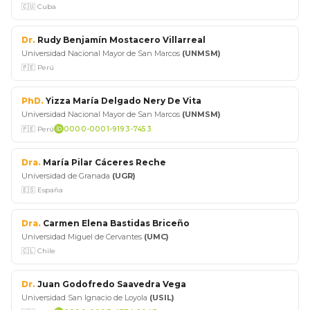
🇨🇺 Cuba
Dr.
Rudy Benjamín Mostacero Villarreal
Universidad Nacional Mayor de San Marcos
(UNMSM)
🇵🇪 Perú
PhD.
Yizza María Delgado Nery De Vita
Universidad Nacional Mayor de San Marcos
(UNMSM)
🇵🇪 Perú
0000-0001-9193-7453
Dra.
María Pilar Cáceres Reche
Universidad de Granada
(UGR)
🇪🇸 España
Dra.
Carmen Elena Bastidas Briceño
Universidad Miguel de Cervantes
(UMC)
🇨🇱 Chile
Dr.
Juan Godofredo Saavedra Vega
Universidad San Ignacio de Loyola
(USIL)