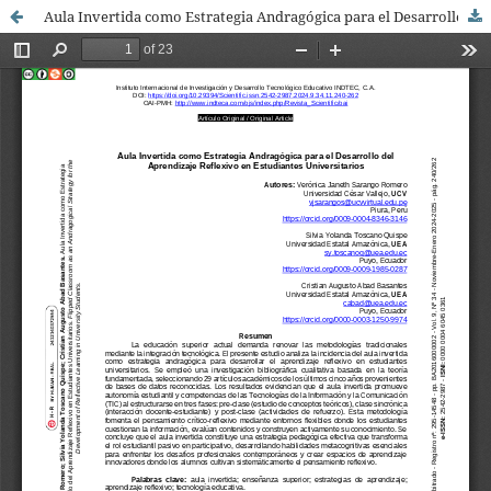
Aula Invertida como Estrategia Andragógica para el Desarrollo del Aprendizaje Reflexivo en Estudiantes Universitarios