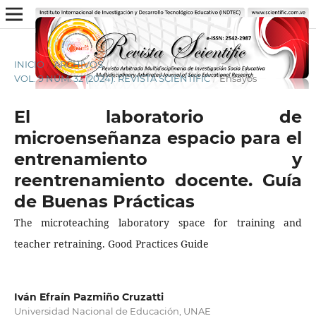
INICIO
/
ARCHIVOS
/
VOL. 9 NÚM. 32 (2024): REVISTA SCIENTIFIC
/
Ensayos
El laboratorio de
microenseñanza espacio para el
entrenamiento y
reentrenamiento docente. Guía
de Buenas Prácticas
The microteaching laboratory space for training and
teacher retraining. Good Practices Guide
Iván Efraín Pazmiño Cruzatti
Universidad Nacional de Educación, UNAE