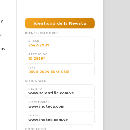
 y
la
jos