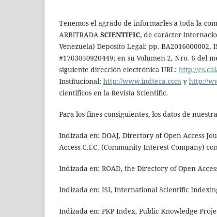
Tenemos el agrado de informarles a toda la com
ARBITRADA
SCIENTIFIC,
de carácter internacio
Venezuela) Deposito Legal: pp. BA2016000002, IS
#1703050920449; en su Volumen 2, Nro. 6 del m
siguiente dirección electrónica URL:
http://es.
Institucional:
http://www.indteca.com
y
http://w
científicos en la Revista Scientific.
Para los fines consiguientes, los datos de nuestr
Indizada en: DOAJ, Directory of Open Access Jou
Access C.I.C. (Community Interest Company) con
Indizada en: ROAD, the Directory of Open Access
Indizada en: ISI, International Scientific Indexi
Indizada en: PKP Index, Public Knowledge Proje