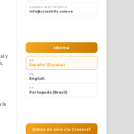
al y
h,
 la