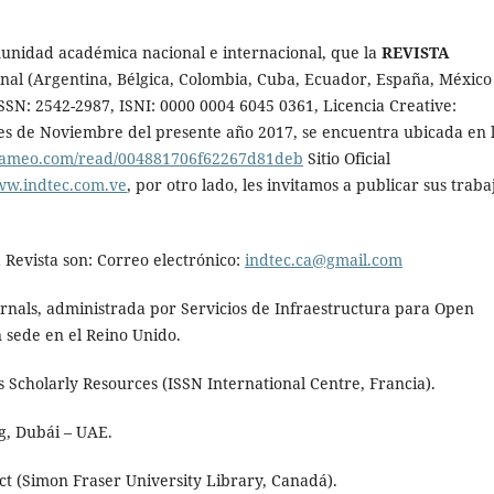
unidad académica nacional e internacional, que la
REVISTA
nal (Argentina, Bélgica, Colombia, Cuba, Ecuador, España, México
SN: 2542-2987, ISNI: 0000 0004 6045 0361, Licencia Creative:
es de Noviembre del presente año 2017, se encuentra ubicada en 
calameo.com/read/004881706f62267d81deb
Sitio Oficial
ww.indtec.com.ve
, por otro lado, les invitamos a publicar sus traba
a Revista son: Correo electrónico:
indtec.ca@gmail.com
rnals, administrada por Servicios de Infraestructura para Open
 sede en el Reino Unido.
 Scholarly Resources (ISSN International Centre, Francia).
ng, Dubái – UAE.
ct (Simon Fraser University Library, Canadá).