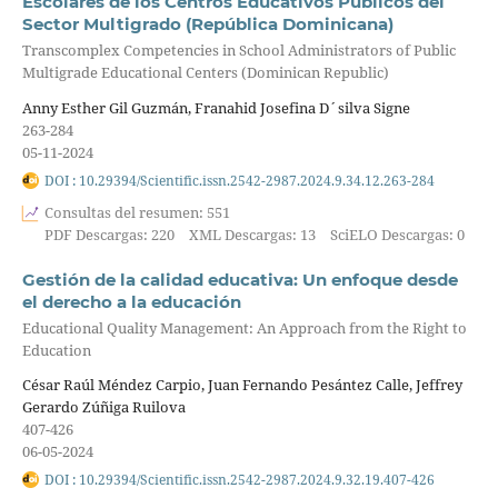
Escolares de los Centros Educativos Públicos del
Sector Multigrado (República Dominicana)
Transcomplex Competencies in School Administrators of Public
Multigrade Educational Centers (Dominican Republic)
Anny Esther Gil Guzmán, Franahid Josefina D´silva Signe
263-284
05-11-2024
DOI : 10.29394/Scientific.issn.2542-2987.2024.9.34.12.263-284
Consultas del resumen: 551
PDF Descargas: 220
XML Descargas: 13
SciELO Descargas: 0
Gestión de la calidad educativa: Un enfoque desde
el derecho a la educación
Educational Quality Management: An Approach from the Right to
Education
César Raúl Méndez Carpio, Juan Fernando Pesántez Calle, Jeffrey
Gerardo Zúñiga Ruilova
407-426
06-05-2024
DOI : 10.29394/Scientific.issn.2542-2987.2024.9.32.19.407-426