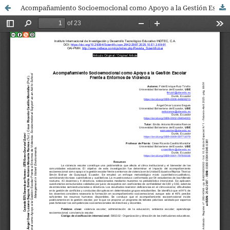
Acompañamiento Socioemocional como Apoyo a la Gestión Escolar Frente a Entornos de Violencia